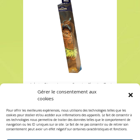
Acheter Disney Lorcana Premier Chapitre Tapis
Playmat Maui chez Robin des Jeux
Gérer le consentement aux
cookies
Acheter Disney Lorcana Premier Chapitre Tapis
Playmat Maui chez Robin des Jeux
Pour offrir les meilleures expériences, nous utilisons des technologies telles que les
Les commentaires et les trackbacks sont
cookies pour stocker et/ou accéder aux informations des appareils. Le fait de consentir à
ces technologies nous permettra de traiter des données telles que le comportement de
fermés.
navigation ou les ID uniques sur ce site. Le fait de ne pas consentir ou de retirer son
consentement peut avoir un effet négatif sur certaines caractéristiques et fonctions.