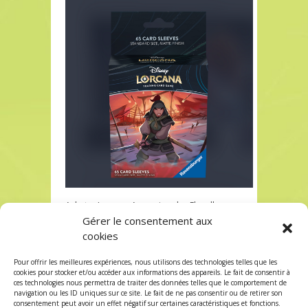
Acheter Lorcana Ascension des Floodborn
Sleeve Mulan à Paris chez Robin des Jeux
Gérer le consentement aux
cookies
Acheter Lorcana Ascension des Floodborn
Sleeve Mulan à Paris chez Robin des Jeux
Pour offrir les meilleures expériences, nous utilisons des technologies telles que les
Les commentaires et les trackbacks sont
cookies pour stocker et/ou accéder aux informations des appareils. Le fait de consentir à
ces technologies nous permettra de traiter des données telles que le comportement de
fermés.
navigation ou les ID uniques sur ce site. Le fait de ne pas consentir ou de retirer son
consentement peut avoir un effet négatif sur certaines caractéristiques et fonctions.