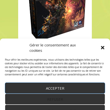
Gérer le consentement aux
Clank chez Robin des Jeux Paris
cookies
Clank chez Robin des Jeux Paris
Pour offrir les meilleures expériences, nous utilisons des technologies telles que les
Les commentaires sont fermés, mais vous
cookies pour stocker et/ou accéder aux informations des appareils. Le fait de consentir à
ces technologies nous permettra de traiter des données telles que le comportement de
pouvez faire un trackback:
Trackback URL
.
navigation ou les ID uniques sur ce site. Le fait de ne pas consentir ou de retirer son
consentement peut avoir un effet négatif sur certaines caractéristiques et fonctions.
ACCEPTER
REFUSER
WordPress
by:
Robin des Jeux
&
fruitfulcode
-
Copyright © 2023 robindesjeux.com -
Mentions
légales
-
Conditions Générales de Vente
-
Politique