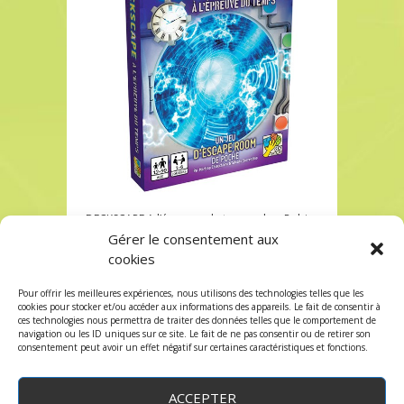
DECKSCAPE A l’épreuve du temps chez Robin
des Jeux Paris
Gérer le consentement aux
cookies
DECKSCAPE A l’épreuve du temps chez Robin
des Jeux Paris
Pour offrir les meilleures expériences, nous utilisons des technologies telles que les
Les commentaires et les trackbacks sont
cookies pour stocker et/ou accéder aux informations des appareils. Le fait de consentir à
ces technologies nous permettra de traiter des données telles que le comportement de
fermés.
navigation ou les ID uniques sur ce site. Le fait de ne pas consentir ou de retirer son
consentement peut avoir un effet négatif sur certaines caractéristiques et fonctions.
ACCEPTER