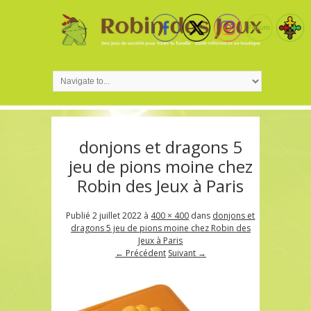
donjons et dragons 5
jeu de pions moine chez
Robin des Jeux à Paris
Publié
2 juillet 2022
à
400 × 400
dans
donjons et
dragons 5 jeu de pions moine chez Robin des
Jeux à Paris
← Précédent
Suivant →