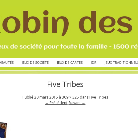
VEAUTÉS
JEUX DE SOCIÉTÉ
JEUX DE CARTES
JDR
JEUX TRADITIONNEL
Five Tribes
Publié
20 mars 2015
à
309 × 325
dans
Five Tribes
← Précédent
Suivant →