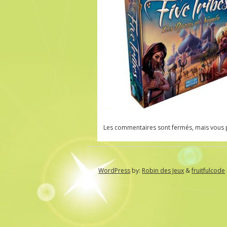
Les commentaires sont fermés, mais vous 
WordPress
by:
Robin des Jeux
&
fruitfulcode