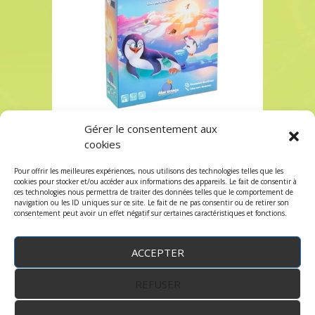
Gérer le consentement aux
GLISSE BANQUISE à Paris chez Robin des Jeux
cookies
GLISSE BANQUISE à Paris chez Robin des Jeux
Pour offrir les meilleures expériences, nous utilisons des technologies telles que les
Les commentaires et les trackbacks sont
cookies pour stocker et/ou accéder aux informations des appareils. Le fait de consentir à
ces technologies nous permettra de traiter des données telles que le comportement de
fermés.
navigation ou les ID uniques sur ce site. Le fait de ne pas consentir ou de retirer son
consentement peut avoir un effet négatif sur certaines caractéristiques et fonctions.
ACCEPTER
REFUSER
WordPress
by:
Robin des Jeux
&
fruitfulcode
-
Copyright © 2023 robindesjeux.com -
Mentions
légales
-
Conditions Générales de Vente
-
Politique