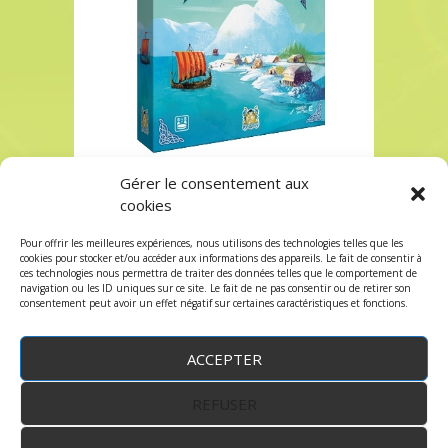
Gérer le consentement aux
Lofoten chez Robin des Jeux à Paris
cookies
Lofoten chez Robin des Jeux à Paris
Pour offrir les meilleures expériences, nous utilisons des technologies telles que les
Les commentaires et les trackbacks sont
cookies pour stocker et/ou accéder aux informations des appareils. Le fait de consentir à
ces technologies nous permettra de traiter des données telles que le comportement de
fermés.
navigation ou les ID uniques sur ce site. Le fait de ne pas consentir ou de retirer son
consentement peut avoir un effet négatif sur certaines caractéristiques et fonctions.
ACCEPTER
REFUSER
WordPress
by:
Robin des Jeux
&
fruitfulcode
-
Copyright © 2023 robindesjeux.com -
Mentions
légales
-
Conditions Générales de Vente
-
Politique