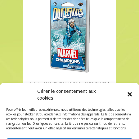
Acheter MARVEL CHAMPIONS – QUICKSILVER à
Paris chez Robin des Jeux
Gérer le consentement aux
cookies
Acheter MARVEL CHAMPIONS – QUICKSILVER à
Paris chez Robin des Jeux
Pour offrir les meilleures expériences, nous utilisons des technologies telles que les
Les commentaires et les trackbacks sont
cookies pour stocker et/ou accéder aux informations des appareils. Le fait de consentir à
ces technologies nous permettra de traiter des données telles que le comportement de
fermés.
navigation ou les ID uniques sur ce site. Le fait de ne pas consentir ou de retirer son
consentement peut avoir un effet négatif sur certaines caractéristiques et fonctions.