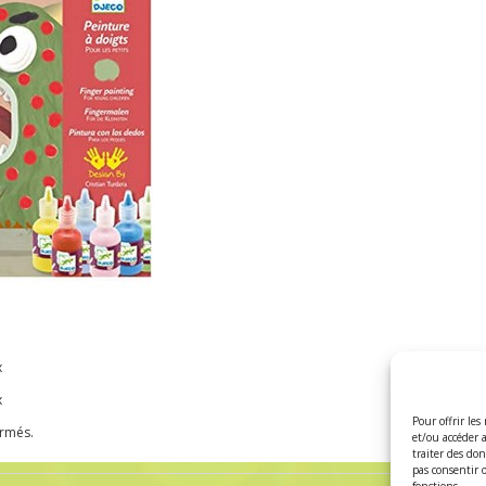
x
x
Pour offrir les
ermés.
et/ou accéder 
traiter des do
pas consentir 