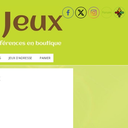
S
JEUX D’ADRESSE
PANIER
x