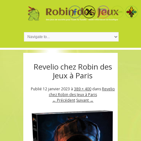
Revelio chez Robin des
Jeux à Paris
Publié
12 janvier 2023
à
389 × 400
dans
Revelio
chez Robin des Jeux à Paris
← Précédent
Suivant →