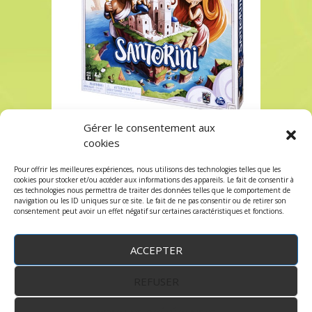
Gérer le consentement aux
SANTORINI chez Robin des Jeux Paris
cookies
SANTORINI chez Robin des Jeux Paris
Pour offrir les meilleures expériences, nous utilisons des technologies telles que les
Les commentaires sont fermés, mais vous
cookies pour stocker et/ou accéder aux informations des appareils. Le fait de consentir à
ces technologies nous permettra de traiter des données telles que le comportement de
pouvez faire un trackback:
Trackback URL
.
navigation ou les ID uniques sur ce site. Le fait de ne pas consentir ou de retirer son
consentement peut avoir un effet négatif sur certaines caractéristiques et fonctions.
ACCEPTER
REFUSER
WordPress
by:
Robin des Jeux
&
fruitfulcode
-
Copyright © 2023 robindesjeux.com -
Mentions
légales
-
Conditions Générales de Vente
-
Politique