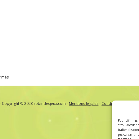
ermés.
- Copyright © 2023 robindesjeux.com -
Mentions légales
-
Conditions Générale
Pour offrir les
et/ou accéder 
traiter des do
pas consentir 