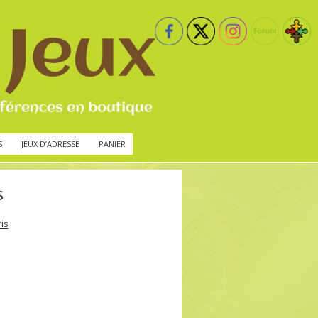
S
JEUX D’ADRESSE
PANIER
s
ris