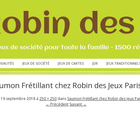
VEAUTÉS
JEUX DE SOCIÉTÉ
JEUX DE CARTES
JDR
JEUX TRADITIONNEL
umon Frétillant chez Robin des Jeux Pari
é
19 septembre 2018
à
250 × 250
dans
Saumon Frétillant chez Robin des Jeux Pa
← Précédent
Suivant →