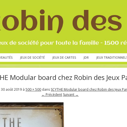
VEAUTÉS
JEUX DE SOCIÉTÉ
JEUX DE CARTES
JDR
JEUX TRADITIONNEL
HE Modular board chez Robin des Jeux Pa
é
30 août 2019
à
500 × 500
dans
SÇYTHE Modular board chez Robin des Jeux Par
← Précédent
Suivant →