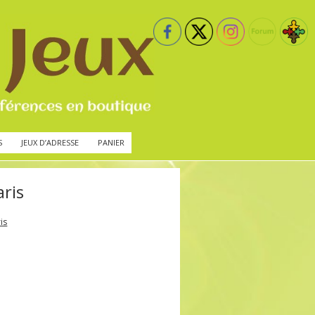
S
JEUX D’ADRESSE
PANIER
ris
is