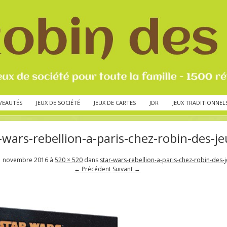
VEAUTÉS
JEUX DE SOCIÉTÉ
JEUX DE CARTES
JDR
JEUX TRADITIONNEL
-wars-rebellion-a-paris-chez-robin-des-j
1 novembre 2016
à
520 × 520
dans
star-wars-rebellion-a-paris-chez-robin-des-
← Précédent
Suivant →