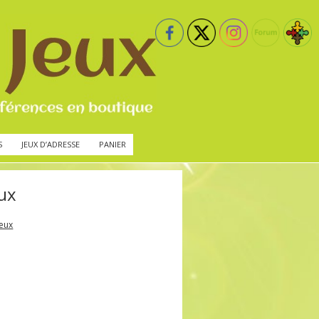
S
JEUX D’ADRESSE
PANIER
eux
jeux