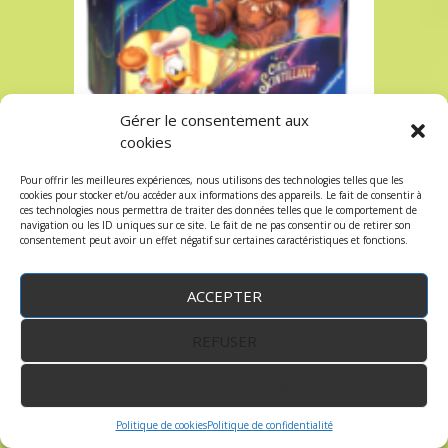
Gérer le consentement aux
cookies
DISNEY LORCANA SET 5 : CIEL SCINTILLANT –
TRESOR DES ILLUMINEURS TROVE BOX
Pour offrir les meilleures expériences, nous utilisons des technologies telles que les
55.00
€
cookies pour stocker et/ou accéder aux informations des appareils. Le fait de consentir à
ces technologies nous permettra de traiter des données telles que le comportement de
navigation ou les ID uniques sur ce site. Le fait de ne pas consentir ou de retirer son
consentement peut avoir un effet négatif sur certaines caractéristiques et fonctions.
ACCEPTER
REFUSER
VOIR LES PRÉFÉRENCES
Politique de cookies
Politique de confidentialité