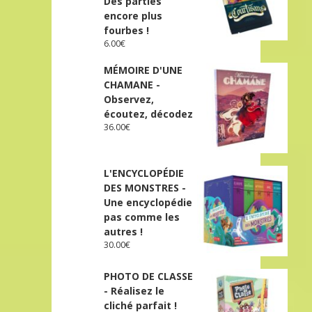
Des parties
encore plus
fourbes !
6.00
€
MÉMOIRE D'UNE
CHAMANE -
Observez,
écoutez, décodez
36.00
€
L'ENCYCLOPÉDIE
DES MONSTRES -
Une encyclopédie
pas comme les
autres !
30.00
€
PHOTO DE CLASSE
- Réalisez le
cliché parfait !