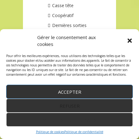
Casse tête
Coopératif
Dernières sorties
Extension
Gérer le consentement aux
cookies
Jeux d'adresse
Jeux de cartes
Pour offrir les meilleures expériences, nous utilisons des technologies telles que les
cookies pour stocker et/ou accéder aux informations des appareils. Le fait de consentir à
Disney Lorcana
ces technologies nous permettra de traiter des données telles que le comportement de
navigation ou les ID uniques sur ce site. Le fait de ne pas consentir ou de retirer son
Horreur à Arkham JCE
consentement peut avoir un effet négatif sur certaines caractéristiques et fonctions.
Marvel Champions JCE
ACCEPTER
One Piece
Jeux de rôles
REFUSER
ALIEN
VOIR LES PRÉFÉRENCES
Chroniques oubliées
Politique de cookies
Politique de confidentialité
Dungeons & Dragons 5