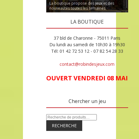
La boutique propose des jeux et des
nouveautés toutes les semaines
Robin et toute l'équipe vous accueillent
LA BOUTIQUE
37 bld de Charonne - 75011 Paris
Du lundi au samedi de 10h30 à 19h30
Tél: 01 42 72 53 12 - 07 82 54 28 33
contact@robindesjeux.com
OUVERT VENDREDI 08 MAI
Chercher un jeu
RECHERCHE