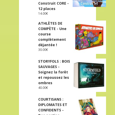
Construit CORE -
12 places
14.00
€
ATHLÈTES DE
COMPÈTE - Une
course
complètement
déjantée !
30.00
€
STORYFOLS : BOIS
SAUVAGES -
Soignez la forêt
et repoussez les
ombres
40.00
€
COURTISANS :
DIPLOMATES ET
CONFIDENTS -