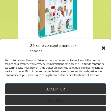
Gérer le consentement aux
ballons a décorer chez robin des jeux a paris
cookies
ballons a décorer chez robin des jeux a paris
Pour offrir les meilleures expériences, nous utilisons des technologies telles que les
Les commentaires et les trackbacks sont
cookies pour stocker et/ou accéder aux informations des appareils. Le fait de consentir à
ces technologies nous permettra de traiter des données telles que le comportement de
fermés.
navigation ou les ID uniques sur ce site. Le fait de ne pas consentir ou de retirer son
consentement peut avoir un effet négatif sur certaines caractéristiques et fonctions.
ACCEPTER
REFUSER
WordPress
by:
Robin des Jeux
&
fruitfulcode
-
Copyright © 2023 robindesjeux.com -
Mentions
légales
-
Conditions Générales de Vente
-
Politique