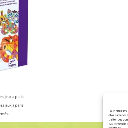
s jeux a paris
s jeux a paris
Pour offrir les
ermés.
et/ou accéder 
traiter des do
pas consentir 