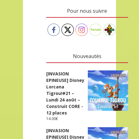
Pour nous suivre
Nouveautés
[INVASION
EPINEUSE] Disney
Lorcana
Tigrou!#21 –
Lundi 24 août –
Construit CORE -
12 places
14.00
€
[INVASION
EPINEUSE] Disney