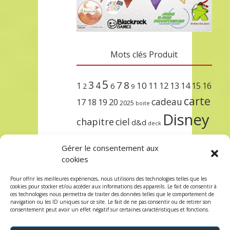
Mots clés Produit
5
3
7
8
4
10
1
11
12
13
14
15
16
2
6
9
carte
cadeau
17
18
19
20
2025
boite
Disney
chapitre
ciel
d&d
deck
encre
EXIT
dungeons & dragons
Gérer le consentement aux
lorcana
meilleurs
noël
paris
cookies
set
protège
précommande
sleeve
Pour offrir les meilleures expériences, nous utilisons des technologies telles que les
cookies pour stocker et/ou accéder aux informations des appareils. Le fait de consentir à
unlock
étincelant
ursula
terre
trois
ces technologies nous permettra de traiter des données telles que le comportement de
navigation ou les ID uniques sur ce site. Le fait de ne pas consentir ou de retirer son
consentement peut avoir un effet négatif sur certaines caractéristiques et fonctions.