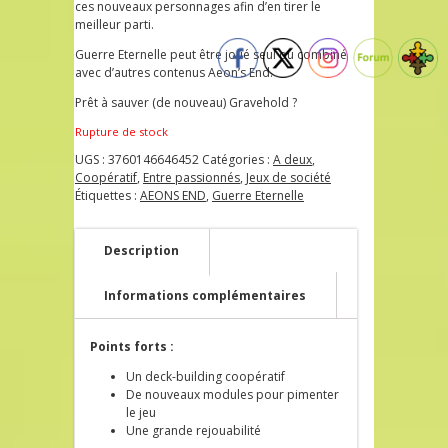
ces nouveaux personnages afin d’en tirer le
meilleur parti.
Guerre Eternelle peut être joué seul ou combiné
avec d’autres contenus Aeon’s End.
Prêt à sauver (de nouveau) Gravehold ?
Rupture de stock
UGS :
3760146646452
Catégories :
A deux
,
Coopératif
,
Entre passionnés
,
Jeux de société
Étiquettes :
AEONS END
,
Guerre Eternelle
Description
Informations complémentaires
Points forts :
Un deck-building coopératif
De nouveaux modules pour pimenter
le jeu
Une grande rejouabilité