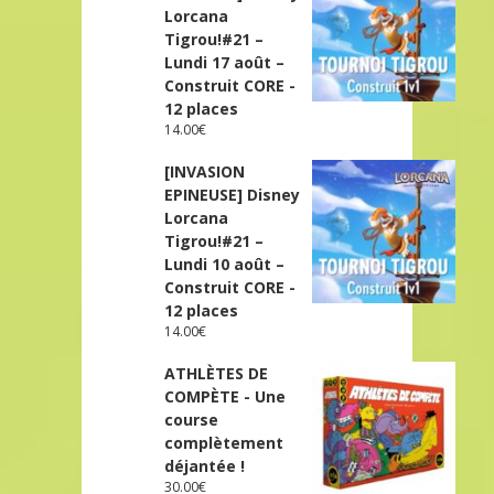
Lorcana
Tigrou!#21 –
Lundi 17 août –
Construit CORE -
12 places
14.00
€
[INVASION
EPINEUSE] Disney
Lorcana
Tigrou!#21 –
Lundi 10 août –
Construit CORE -
12 places
14.00
€
ATHLÈTES DE
COMPÈTE - Une
course
complètement
déjantée !
30.00
€