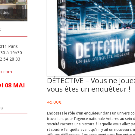
et des
s
E
011 Paris
h30 à 19h30
82 54 28 33
ux.com
DÉTECTIVE – Vous ne jouez
 08 MAI
vous êtes un enquêteur !
45.00
€
eu
Endossez le rôle d’un enquêteur dans un univers c
travaillant pour l’agence nationale Antares au sein 
société raconte une histoire à laquelle vous allez p
résoudre l’enquête avant qu’il n’y ait un nouveau cr
affaires différentes. Apparemment sans lien entre e