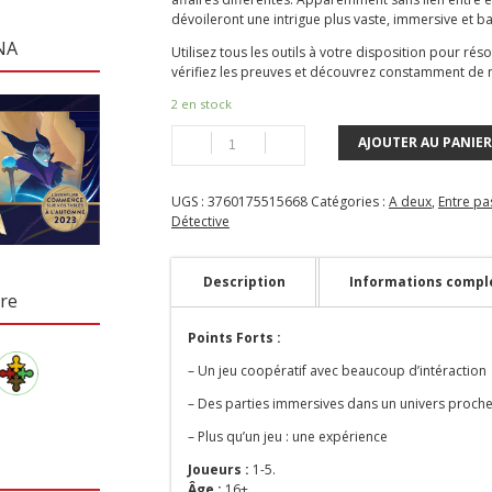
dévoileront une intrigue plus vaste, immersive et ba
NA
Utilisez tous les outils à votre disposition pour ré
vérifiez les preuves et découvrez constamment de 
2 en stock
AJOUTER AU PANIER
UGS :
3760175515668
Catégories :
A deux
,
Entre pa
Détective
Description
Informations compl
re
Points Forts :
– Un jeu coopératif avec beaucoup d’intéraction
– Des parties immersives dans un univers proche 
– Plus qu’un jeu : une expérience
Joueurs :
1-5.
Âge :
16+.