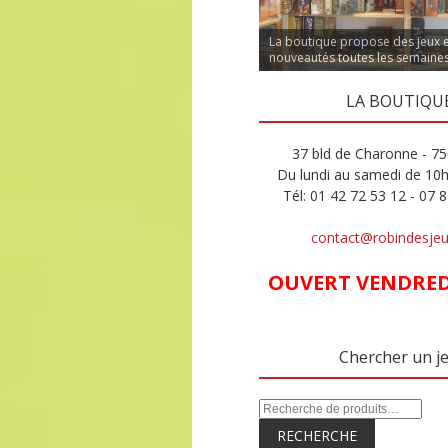
La boutique propose des jeux 
nouveautés toutes les semaine
LA BOUTIQU
37 bld de Charonne - 75
Du lundi au samedi de 10
Tél: 01 42 72 53 12 - 07 
contact@robindesje
OUVERT VENDREDI
Chercher un j
RECHERCHE