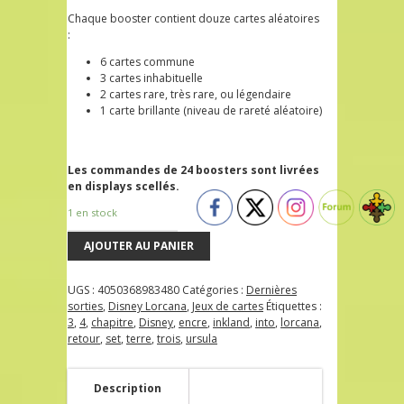
Chaque booster contient douze cartes aléatoires
:
6 cartes commune
3 cartes inhabituelle
2 cartes rare, très rare, ou légendaire
1 carte brillante (niveau de rareté aléatoire)
Les commandes de 24 boosters sont livrées
en displays scellés.
1 en stock
AJOUTER AU PANIER
UGS :
4050368983480
Catégories :
Dernières
sorties
,
Disney Lorcana
,
Jeux de cartes
Étiquettes :
3
,
4
,
chapitre
,
Disney
,
encre
,
inkland
,
into
,
lorcana
,
retour
,
set
,
terre
,
trois
,
ursula
Description