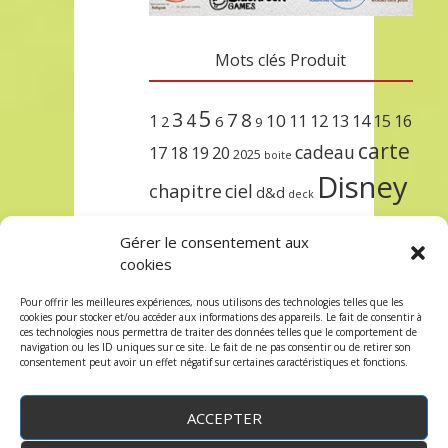
Mots clés Produit
5
3
7
8
4
10
1
11
12
13
14
15
16
2
6
9
carte
cadeau
17
18
19
20
2025
boite
Disney
chapitre
ciel
d&d
deck
encre
EXIT
dungeons & dragons
Gérer le consentement aux
lorcana
meilleurs
noël
paris
cookies
set
protège
précommande
sleeve
Pour offrir les meilleures expériences, nous utilisons des technologies telles que les
cookies pour stocker et/ou accéder aux informations des appareils. Le fait de consentir à
unlock
étincelant
ursula
terre
trois
ces technologies nous permettra de traiter des données telles que le comportement de
navigation ou les ID uniques sur ce site. Le fait de ne pas consentir ou de retirer son
consentement peut avoir un effet négatif sur certaines caractéristiques et fonctions.
ACCEPTER