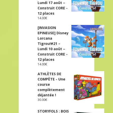
Lundi 17 août –
Construit CORE -
12 places
14.00
€
[INVASION
EPINEUSE] Disney
Lorcana
Tigrou!#21 –
Lundi 10 août –
Construit CORE -
12 places
14.00
€
ATHLÈTES DE
COMPÈTE - Une
course
complètement
déjantée !
30.00
€
STORYFOLS : BOIS