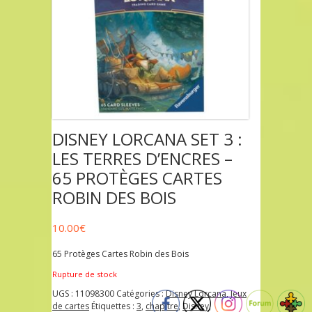
DISNEY LORCANA SET 3 :
LES TERRES D’ENCRES –
65 PROTÈGES CARTES
ROBIN DES BOIS
10.00
€
65 Protèges Cartes Robin des Bois
Rupture de stock
UGS :
11098300
Catégories :
Disney Lorcana
,
Jeux
de cartes
Étiquettes :
3
,
chapitre
,
Disney
,