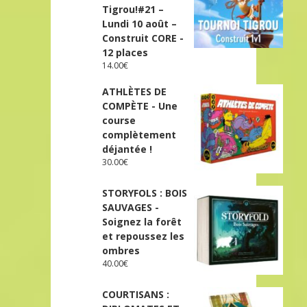
Tigrou!#21 –
Lundi 10 août –
Construit CORE -
12 places
14.00
€
ATHLÈTES DE
COMPÈTE - Une
course
complètement
déjantée !
30.00
€
STORYFOLS : BOIS
SAUVAGES -
Soignez la forêt
et repoussez les
ombres
40.00
€
COURTISANS :