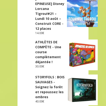
EPINEUSE] Disney
Lorcana
Tigrou!#21 –
Lundi 10 août –
Construit CORE -
12 places
14.00
€
ATHLÈTES DE
COMPÈTE - Une
course
complètement
déjantée !
30.00
€
STORYFOLS : BOIS
SAUVAGES -
Soignez la forêt
et repoussez les
ombres
40.00
€