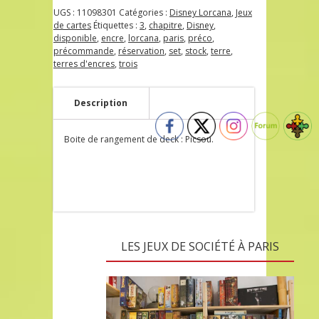
UGS :
11098301
Catégories :
Disney Lorcana
,
Jeux
de cartes
Étiquettes :
3
,
chapitre
,
Disney
,
disponible
,
encre
,
lorcana
,
paris
,
préco
,
précommande
,
réservation
,
set
,
stock
,
terre
,
terres d'encres
,
trois
Description
Boite de rangement de deck : Picsou.
LES JEUX DE SOCIÉTÉ À PARIS