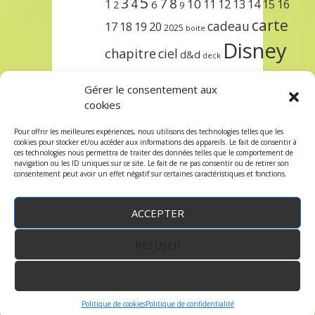
5
3
7
8
4
10
1
11
12
13
14
15
16
2
6
9
carte
cadeau
17
18
19
20
2025
boite
Disney
chapitre
ciel
d&d
deck
encre
EXIT
dungeons & dragons
Gérer le consentement aux
lorcana
meilleurs
noël
paris
cookies
set
protège
précommande
sleeve
Pour offrir les meilleures expériences, nous utilisons des technologies telles que les
cookies pour stocker et/ou accéder aux informations des appareils. Le fait de consentir à
unlock
étincelant
ursula
terre
trois
ces technologies nous permettra de traiter des données telles que le comportement de
navigation ou les ID uniques sur ce site. Le fait de ne pas consentir ou de retirer son
consentement peut avoir un effet négatif sur certaines caractéristiques et fonctions.
ACCEPTER
REFUSER
WordPress
by:
Robin des Jeux
&
fruitfulcode
-
Copyright © 2023 robindesjeux.com -
Mentions
légales
-
Conditions Générales de Vente
-
Politique
VOIR LES PRÉFÉRENCES
de confidentialité
Politique de cookies
Politique de confidentialité