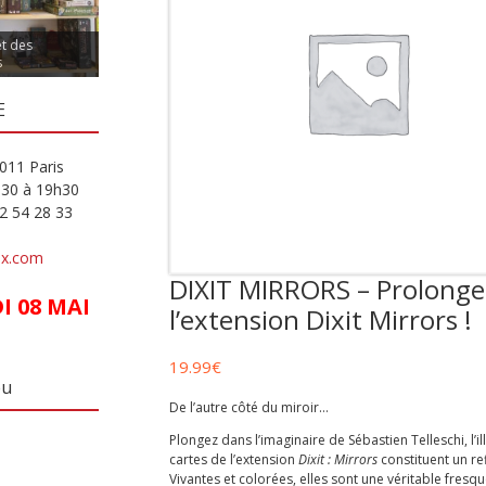
et des
s
E
011 Paris
h30 à 19h30
82 54 28 33
ux.com
DIXIT MIRRORS – Prolongez
 08 MAI
l’extension Dixit Mirrors !
19.99
€
eu
De l’autre côté du miroir…
Plongez dans l’imaginaire de Sébastien Telleschi, l’i
cartes de l’extension
Dixit : Mirrors
constituent un re
Vivantes et colorées, elles sont une véritable fresq