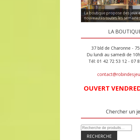
La boutique propose des jeux 
nouveautés toutes les semaine
LA BOUTIQU
37 bld de Charonne - 75
Du lundi au samedi de 10
Tél: 01 42 72 53 12 - 07 
contact@robindesje
OUVERT VENDREDI
Chercher un j
RECHERCHE