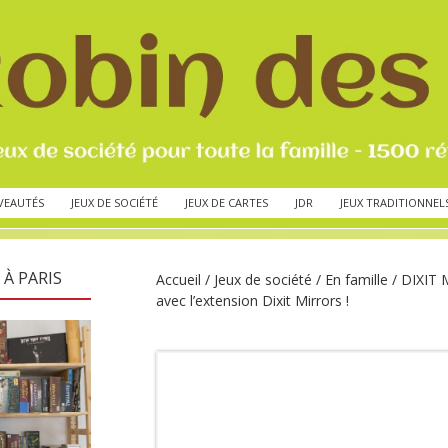
VEAUTÉS
JEUX DE SOCIÉTÉ
JEUX DE CARTES
JDR
JEUX TRADITIONNEL
 À PARIS
Accueil
/
Jeux de société
/
En famille
/ DIXIT 
avec l’extension Dixit Mirrors !