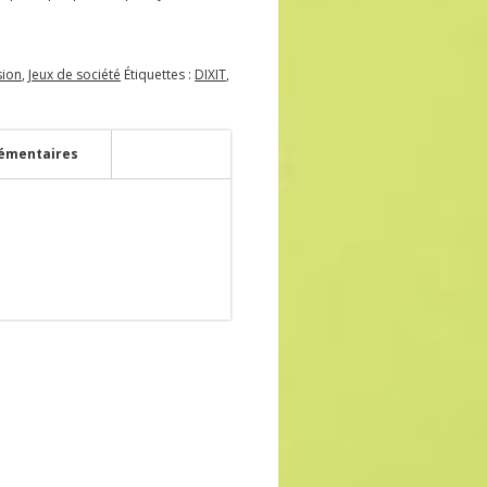
sion
,
Jeux de société
Étiquettes :
DIXIT
,
émentaires