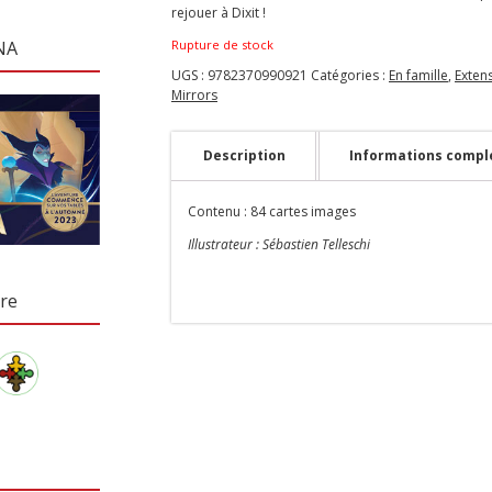
rejouer à Dixit !
Rupture de stock
NA
UGS :
9782370990921
Catégories :
En famille
,
Exten
Mirrors
Description
Informations compl
Contenu : 84 cartes images
Illustrateur : Sébastien Telleschi
re