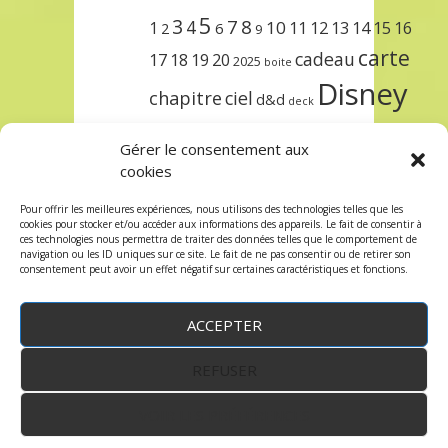
5
3
7
8
4
10
1
11
12
13
14
15
16
2
6
9
carte
cadeau
17
18
19
20
2025
boite
Disney
chapitre
ciel
d&d
deck
encre
EXIT
dungeons & dragons
Gérer le consentement aux
lorcana
meilleurs
noël
paris
cookies
set
protège
précommande
sleeve
Pour offrir les meilleures expériences, nous utilisons des technologies telles que les
cookies pour stocker et/ou accéder aux informations des appareils. Le fait de consentir à
unlock
étincelant
ursula
terre
trois
ces technologies nous permettra de traiter des données telles que le comportement de
navigation ou les ID uniques sur ce site. Le fait de ne pas consentir ou de retirer son
consentement peut avoir un effet négatif sur certaines caractéristiques et fonctions.
ACCEPTER
REFUSER
WordPress
by:
Robin des Jeux
&
fruitfulcode
-
Copyright © 2023 robindesjeux.com -
Mentions
légales
-
Conditions Générales de Vente
-
Politique
VOIR LES PRÉFÉRENCES
de confidentialité