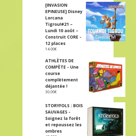
[INVASION
EPINEUSE] Disney
Lorcana
Tigrou!#21 –
Lundi 10 août –
Construit CORE -
12 places
14.00
€
ATHLÈTES DE
COMPÈTE - Une
course
complètement
déjantée !
30.00
€
STORYFOLS : BOIS
SAUVAGES -
Soignez la forêt
et repoussez les
ombres