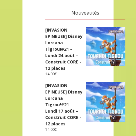
Nouveautés
[INVASION
EPINEUSE] Disney
Lorcana
Tigrou!#21 –
Lundi 24 août –
Construit CORE -
12 places
14.00
€
[INVASION
EPINEUSE] Disney
Lorcana
Tigrou!#21 –
Lundi 17 août –
Construit CORE -
12 places
14.00
€