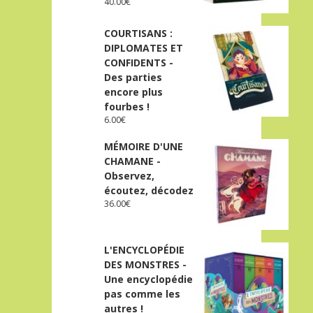
40.00
€
COURTISANS :
DIPLOMATES ET
CONFIDENTS -
Des parties
encore plus
fourbes !
6.00
€
MÉMOIRE D'UNE
CHAMANE -
Observez,
écoutez, décodez
36.00
€
L'ENCYCLOPÉDIE
DES MONSTRES -
Une encyclopédie
pas comme les
autres !