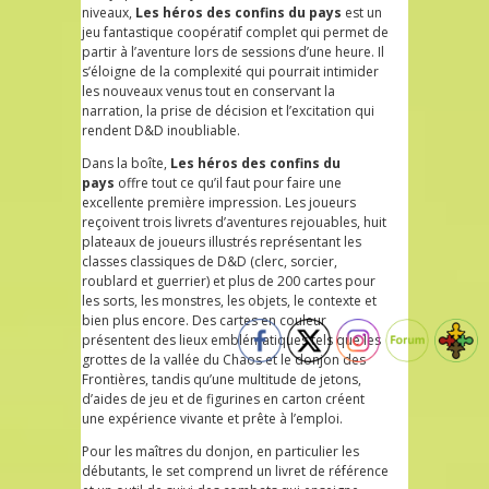
niveaux,
Les héros des confins du pays
est un
jeu fantastique coopératif complet qui permet de
partir à l’aventure lors de sessions d’une heure. Il
s’éloigne de la complexité qui pourrait intimider
les nouveaux venus tout en conservant la
narration, la prise de décision et l’excitation qui
rendent D&D inoubliable.
Dans la boîte,
Les héros des confins du
pays
offre tout ce qu’il faut pour faire une
excellente première impression. Les joueurs
reçoivent trois livrets d’aventures rejouables, huit
plateaux de joueurs illustrés représentant les
classes classiques de D&D (clerc, sorcier,
roublard et guerrier) et plus de 200 cartes pour
les sorts, les monstres, les objets, le contexte et
bien plus encore. Des cartes en couleur
présentent des lieux emblématiques tels que les
grottes de la vallée du Chaos et le donjon des
Frontières, tandis qu’une multitude de jetons,
d’aides de jeu et de figurines en carton créent
une expérience vivante et prête à l’emploi.
Pour les maîtres du donjon, en particulier les
débutants, le set comprend un livret de référence