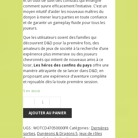
et un outil de suivi des combats qui enseigne
comment suivre efficacement l’initiative. C’est un
moyen intuitif d’aider les nouveaux maîtres du
donjon à mener leurs parties en toute confiance
et de garantir un gameplay fluide pour tous les
joueurs.
Que les utilisateurs soient des familles qui
découvrent D&D pour la première fois, des
amateurs de jeux de société à la recherche d’une
expérience plus immersive ou des joueurs
chevronnés qui initient de nouveaux amis à ce
loisir,
Les héros des confins du pays
offre une
manière attrayante de se lancer dans D&D, en
proposant une expérience d’aventure complète
et rejouable dès la toute première session.
5 en stock
AJOUTER AU PANIER
UGS :
WOTCD47050000FR
Catégories :
Dernières
sorties
,
Dungeons & Dragons 5
,
Jeux de rôles