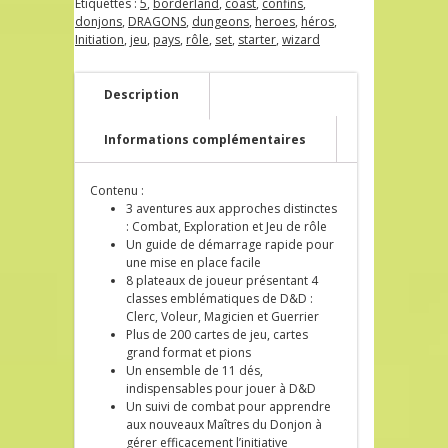
Étiquettes :
5
,
borderland
,
coast
,
confins
,
donjons
,
DRAGONS
,
dungeons
,
heroes
,
héros
,
Initiation
,
jeu
,
pays
,
rôle
,
set
,
starter
,
wizard
Description
Informations complémentaires
Contenu :
3 aventures aux approches distinctes
: Combat, Exploration et Jeu de rôle
Un guide de démarrage rapide pour
une mise en place facile
8 plateaux de joueur présentant 4
classes emblématiques de D&D :
Clerc, Voleur, Magicien et Guerrier
Plus de 200 cartes de jeu, cartes
grand format et pions
Un ensemble de 11 dés,
indispensables pour jouer à D&D
Un suivi de combat pour apprendre
aux nouveaux Maîtres du Donjon à
gérer efficacement l’initiative