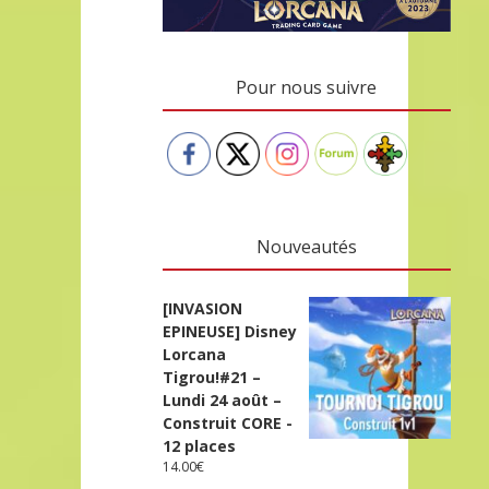
Pour nous suivre
Nouveautés
[INVASION
EPINEUSE] Disney
Lorcana
Tigrou!#21 –
Lundi 24 août –
Construit CORE -
12 places
14.00
€