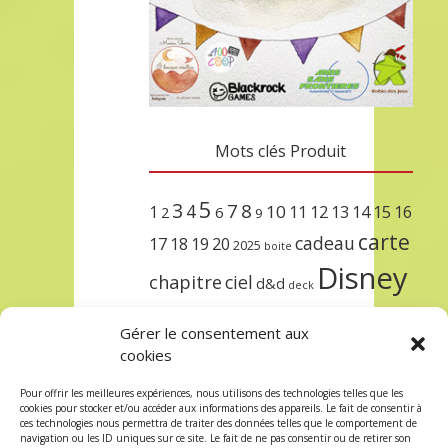
Mots clés Produit
5
3
7
8
4
10
1
11
12
13
14
15
16
2
6
9
carte
cadeau
17
18
19
20
2025
boite
Disney
chapitre
ciel
d&d
deck
encre
EXIT
dungeons & dragons
Gérer le consentement aux
lorcana
meilleurs
noël
paris
cookies
set
protège
précommande
sleeve
Pour offrir les meilleures expériences, nous utilisons des technologies telles que les
cookies pour stocker et/ou accéder aux informations des appareils. Le fait de consentir à
unlock
étincelant
ursula
terre
trois
ces technologies nous permettra de traiter des données telles que le comportement de
navigation ou les ID uniques sur ce site. Le fait de ne pas consentir ou de retirer son