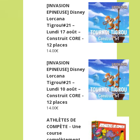
[INVASION
EPINEUSE] Disney
Lorcana
Tigrou!#21 –
Lundi 17 août –
Construit CORE -
12 places
14.00
€
[INVASION
EPINEUSE] Disney
Lorcana
Tigrou!#21 –
Lundi 10 août –
Construit CORE -
12 places
14.00
€
ATHLÈTES DE
COMPÈTE - Une
course
complètement