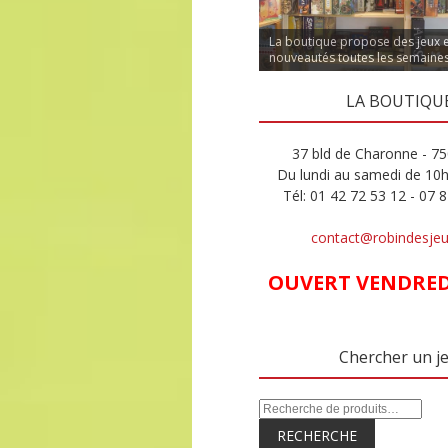
La boutique propose des jeux 
nouveautés toutes les semaine
LA BOUTIQU
37 bld de Charonne - 75
Du lundi au samedi de 10
Tél: 01 42 72 53 12 - 07 
contact@robindesje
OUVERT VENDREDI
Chercher un j
RECHERCHE