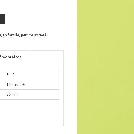
s
,
En famille
,
Jeux de société
émentaires
3 – 5
10 ans et +
20 min