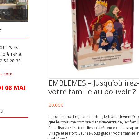
et des
s
E
011 Paris
h30 à 19h30
82 54 28 33
ux.com
EMBLEMES – Jusqu’où irez
 08 MAI
votre famille au pouvoir ?
20.00
€
eu
Le roi est mort et, sans héritier, le trône devient l’o
que le royaume sombre dans l’incertitude, les famil
à se disputer les trois lieux d’influence qui les rap
Village et le Port. Saurez-vous guider votre famille 
emblème ?