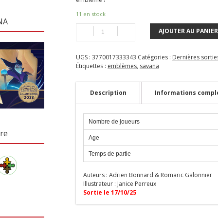
11 en stock
NA
AJOUTER AU PANIER
UGS :
3770017333343
Catégories :
Dernières sortie
Étiquettes :
emblèmes
,
savana
Description
Informations compl
Nombre de joueurs
re
Age
Temps de partie
Auteur
s
: Adrien Bonnard & Romaric Galonnier
Illustrateur : Janice Perreux
Sortie le 17/10/25