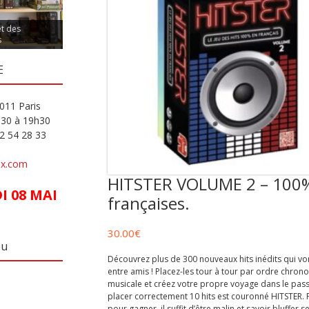
et des
s
E
011 Paris
h30 à 19h30
82 54 28 33
ux.com
HITSTER VOLUME 2 – 100
 08 MAI
françaises.
30.00
€
eu
Découvrez plus de 300 nouveaux hits inédits qui vont
entre amis ! Placez-les tour à tour par ordre chron
musicale et créez votre propre voyage dans le pass
placer correctement 10 hits est couronné HITSTER. 
pour gagner, il suffit d’être malin et savoir bluffer 