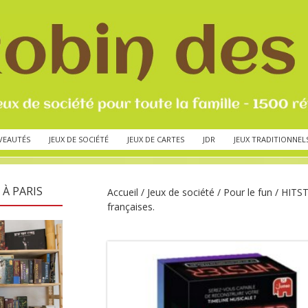
VEAUTÉS
JEUX DE SOCIÉTÉ
JEUX DE CARTES
JDR
JEUX TRADITIONNEL
 À PARIS
Accueil
/
Jeux de société
/
Pour le fun
/ HITS
françaises.