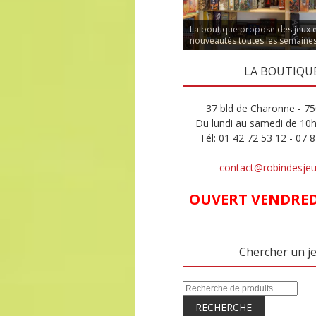
La boutique propose des jeux 
nouveautés toutes les semaine
LA BOUTIQU
37 bld de Charonne - 75
Du lundi au samedi de 10
Tél: 01 42 72 53 12 - 07 
contact@robindesje
OUVERT VENDREDI
Chercher un j
RECHERCHE