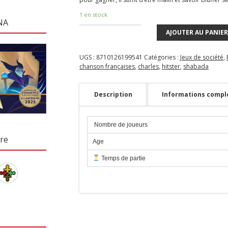
1 en stock
NA
AJOUTER AU PANIER
UGS :
8710126199541
Catégories :
Jeux de société
,
chanson françaises
,
charles
,
hitster
,
shabada
Description
Informations compl
‍‍ Nombre de joueurs
re
Age
Temps de partie