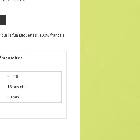
Pour le fun
Étiquettes :
100% français
,
émentaires
2 – 10
16 ans et +
30 min