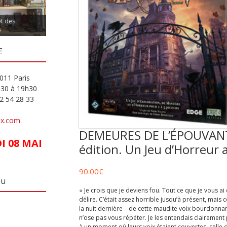
et des
s
E
011 Paris
h30 à 19h30
82 54 28 33
ux.com
DEMEURES DE L’ÉPOUVANTE
 08 MAI
édition. Un Jeu d’Horreur 
90.00
€
eu
« Je crois que je deviens fou. Tout ce que je vous ai
délire. C’était assez horrible jusqu’à présent, mais ce
la nuit dernière – de cette maudite voix bourdonnan
n’ose pas vous répéter. Je les entendais clairement
à un moment où leurs voix étaient couvertes, celle d