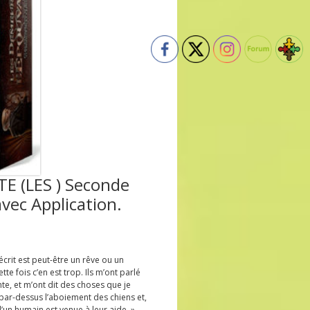
 (LES ) Seconde
avec Application.
 écrit est peut-être un rêve ou un
tte fois c’en est trop. Ils m’ont parlé
te, et m’ont dit des choses que je
 par-dessus l’aboiement des chiens et,
’un humain est venue à leur aide. »