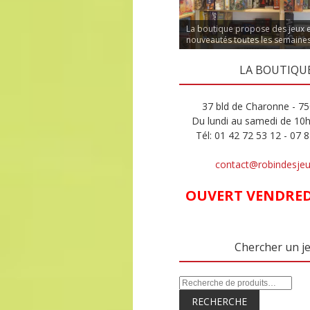
La boutique propose des jeux 
nouveautés toutes les semaine
LA BOUTIQU
37 bld de Charonne - 75
Du lundi au samedi de 10
Tél: 01 42 72 53 12 - 07 
contact@robindesje
OUVERT VENDREDI
Chercher un j
RECHERCHE