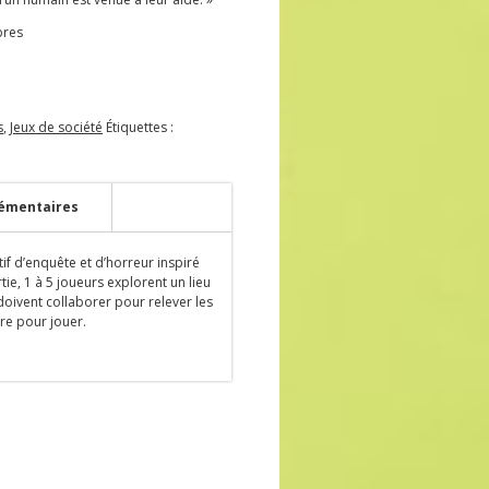
bres
s
,
Jeux de société
Étiquettes :
émentaires
f d’enquête et d’horreur inspiré
ie, 1 à 5 joueurs explorent un lieu
oivent collaborer pour relever les
re pour jouer.