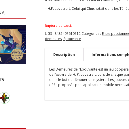
– H.P. Lovecraft, Celui qui Chuchotait dans les Ténè
NA
Rupture de stock
UGS :
8435407610712
Catégories :
Entre passionné
demeures
,
épouvante
Description
Informations compl
Les Demeures de l’Épouvante est un jeu coopérati
de l’œuvre de H. P. Lovecraft. Lors de chaque part
re
dans le but de dénouer un mystère. Les joueurs d
défis proposés par l’application mobile nécessai