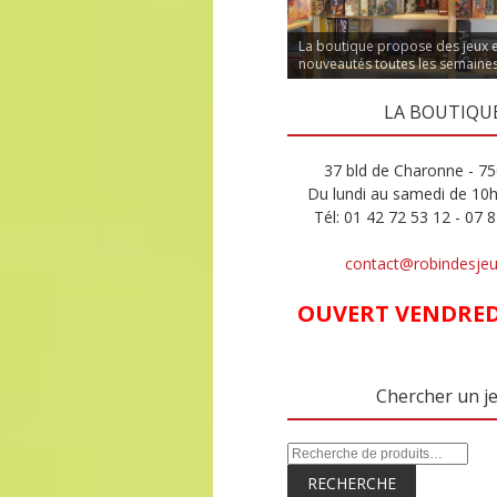
La boutique propose des jeux 
nouveautés toutes les semaine
LA BOUTIQU
37 bld de Charonne - 75
Du lundi au samedi de 10
Tél: 01 42 72 53 12 - 07 
contact@robindesje
OUVERT VENDREDI
Chercher un j
RECHERCHE