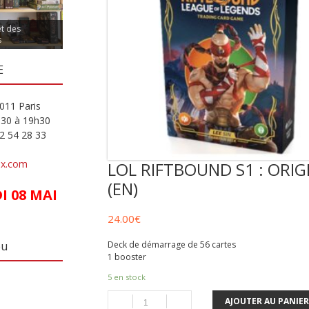
et des
s
E
011 Paris
h30 à 19h30
82 54 28 33
ux.com
LOL RIFTBOUND S1 : ORIGI
(EN)
 08 MAI
24.00
€
Deck de démarrage de 56 cartes
eu
1 booster
5 en stock
AJOUTER AU PANIER