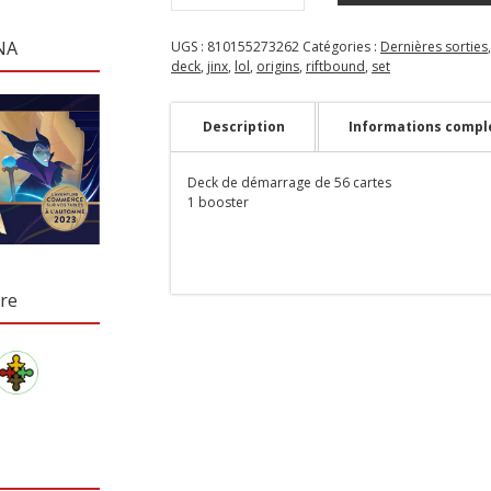
NA
UGS :
810155273262
Catégories :
Dernières sorties
deck
,
jinx
,
lol
,
origins
,
riftbound
,
set
Description
Informations compl
Deck de démarrage de 56 cartes
1 booster
re