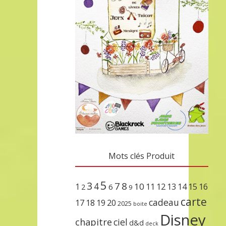
Mots clés Produit
5
3
7
8
4
10
1
11
12
13
14
15
16
2
6
9
carte
cadeau
17
18
19
20
2025
boite
Disney
chapitre
ciel
d&d
deck