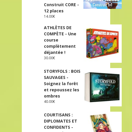
Construit CORE -
12 places
14.00
€
ATHLÈTES DE
COMPÈTE - Une
course
complètement
déjantée !
30.00
€
STORYFOLS : BOIS
SAUVAGES -
Soignez la forêt
et repoussez les
ombres
40.00
€
COURTISANS :
DIPLOMATES ET
CONFIDENTS -