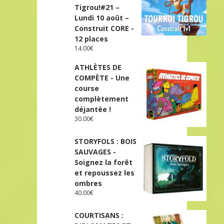
Tigrou!#21 –
Lundi 10 août –
Construit CORE -
12 places
14.00
€
ATHLÈTES DE
COMPÈTE - Une
course
complètement
déjantée !
30.00
€
STORYFOLS : BOIS
SAUVAGES -
Soignez la forêt
et repoussez les
ombres
40.00
€
COURTISANS :