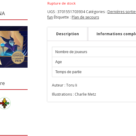
Rupture de stock
UGS :
3701551703934
Catégories :
Dernières sortie
NA
fun
Étiquette :
Plan de secours
Description
Informations compl
Nombre de joueurs
Age
Temps de partie
re
Auteur : Toru Ii
Illustrations : Charlie Metz