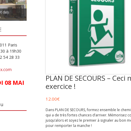
et des
s
E
011 Paris
h30 à 19h30
82 54 28 33
ux.com
PLAN DE SECOURS – Ceci n
 08 MAI
exercice !
12.00
€
eu
Dans PLAN DE SECOURS, formez ensemble le chemin 
qui a de très fortes chances d’arriver. Mémorisez 
jusqu’alors et soyez le premier à signaler au bon 
pour remporter la manche !