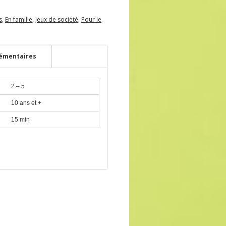
s
,
En famille
,
Jeux de société
,
Pour le
émentaires
2 – 5
10 ans et +
15 min