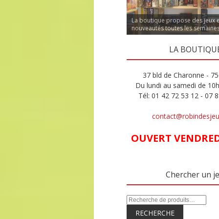
La boutique propose des jeux 
nouveautés toutes les semaine
LA BOUTIQU
37 bld de Charonne - 75
Du lundi au samedi de 10
Tél: 01 42 72 53 12 - 07 
contact@robindesje
OUVERT VENDREDI
Chercher un j
RECHERCHE