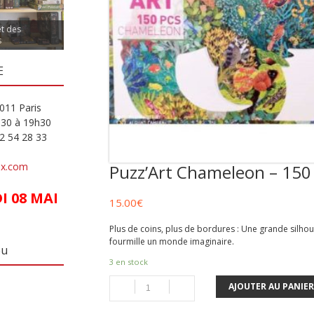
et des
s
E
011 Paris
h30 à 19h30
82 54 28 33
ux.com
Puzz’Art Chameleon – 150 
 08 MAI
15.00
€
Plus de coins, plus de bordures : Une grande silho
fourmille un monde imaginaire.
eu
3 en stock
AJOUTER AU PANIER