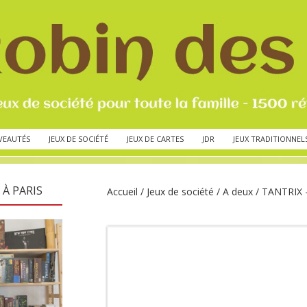
VEAUTÉS
JEUX DE SOCIÉTÉ
JEUX DE CARTES
JDR
JEUX TRADITIONNEL
 À PARIS
Accueil
/
Jeux de société
/
A deux
/ TANTRIX –