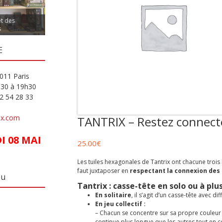
et des
s
E
011 Paris
h30 à 19h30
82 54 28 33
ux.com
TANTRIX – Restez connecté
 08 MAI
25.00
€
Les tuiles hexagonales de Tantrix ont chacune trois 
faut juxtaposer en
respectant la connexion des
eu
Tantrix : casse-tête en solo ou à plu
En solitaire
, il s’agit d’un casse-tête avec di
En jeu collectif :
– Chacun se concentre sur sa propre couleur e
continue plus longue que les autres tout en c