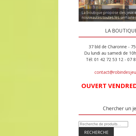
La boutique propose des jeux 
nouveautés toutes les semaine
LA BOUTIQU
37 bld de Charonne - 75
Du lundi au samedi de 10
Tél: 01 42 72 53 12 - 07 
contact@robindesje
OUVERT VENDREDI
Chercher un j
RECHERCHE