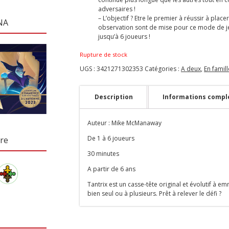
adversaires !
– L’objectif ? Etre le premier à réussir à placer
NA
observation sont de mise pour ce mode de jeu
jusqu’à 6 joueurs !
Rupture de stock
UGS :
3421271302353
Catégories :
A deux
,
En famill
Description
Informations compl
Auteur :
Mike McManaway
De 1 à
6 joueurs
re
30 minutes
A partir de 6 ans
Tantrix est un casse-tête original et évolutif à e
bien seul ou à plusieurs. Prêt à relever le défi ?