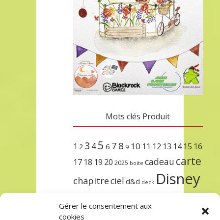
Mots clés Produit
5
3
7
8
4
10
1
11
12
13
14
15
16
2
6
9
carte
cadeau
17
18
19
20
2025
boite
Disney
chapitre
ciel
d&d
deck
encre
EXIT
dungeons & dragons
Gérer le consentement aux
lorcana
meilleurs
noël
paris
cookies