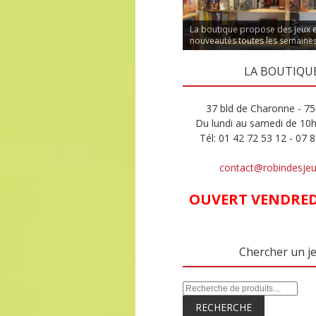
La boutique propose des jeux 
nouveautés toutes les semaine
LA BOUTIQU
37 bld de Charonne - 75
Du lundi au samedi de 10
Tél: 01 42 72 53 12 - 07 
contact@robindesje
OUVERT VENDREDI
Chercher un j
RECHERCHE