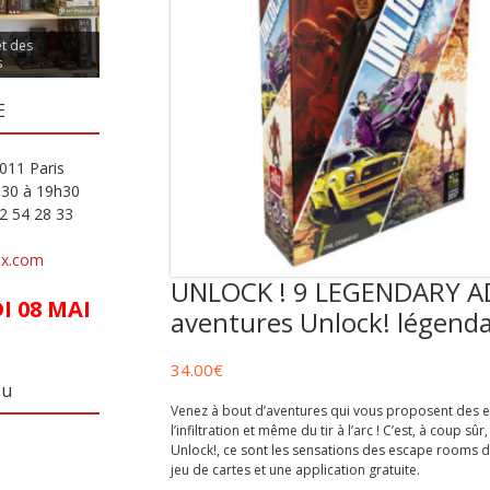
et des
s
E
011 Paris
h30 à 19h30
82 54 28 33
ux.com
UNLOCK ! 9 LEGENDARY A
 08 MAI
aventures Unlock! légendai
34.00
€
eu
Venez à bout d’aventures qui vous proposent des e
l’infiltration et même du tir à l’arc ! C’est, à coup sû
Unlock!, ce sont les sensations des escape rooms d
jeu de cartes et une application gratuite.