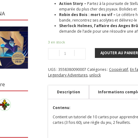
Action Story –
Partez à la poursuite de Stella
emparée du plus cher des joyaux. Bolides et 
NA
Robin des Bois : mort ou vif –
Le célèbre h
bande, rencontrez ses acolytes et délivrez-le 
Sherlock Holmes, l’affaire des Anges Brû
demande de l’aide pour une résoudre une affa
3 en stock
AJOUTER AU PANIER
UGS :
3558380090007
Catégories :
Coopératif
,
En f
Legendary Adventures
,
unlock
re
Description
Informations compl
Contenu:
Contient un tutoriel de 10 cartes pour apprendre l
cartes (3 fois 60), une règle du jeu, 2 feuillets.