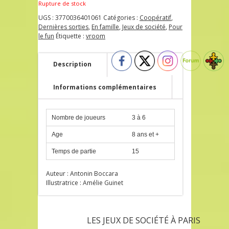
Rupture de stock
UGS :
3770036401061
Catégories :
Coopératif
,
Dernières sorties
,
En famille
,
Jeux de société
,
Pour
le fun
Étiquette :
vroom
Description
Informations complémentaires
Nombre de joueurs
3 à 6
Age
8 ans et +
Temps de partie
15
Auteur : Antonin Boccara
Illustratrice : Amélie Guinet
LES JEUX DE SOCIÉTÉ À PARIS