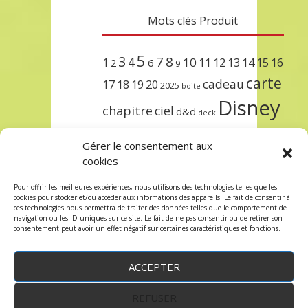
Mots clés Produit
5
3
7
8
4
10
1
11
12
13
14
15
16
2
6
9
carte
cadeau
17
18
19
20
2025
boite
Disney
chapitre
ciel
d&d
deck
encre
EXIT
dungeons & dragons
Gérer le consentement aux
lorcana
meilleurs
noël
paris
cookies
set
protège
précommande
sleeve
Pour offrir les meilleures expériences, nous utilisons des technologies telles que les
cookies pour stocker et/ou accéder aux informations des appareils. Le fait de consentir à
unlock
étincelant
ursula
terre
trois
ces technologies nous permettra de traiter des données telles que le comportement de
navigation ou les ID uniques sur ce site. Le fait de ne pas consentir ou de retirer son
consentement peut avoir un effet négatif sur certaines caractéristiques et fonctions.
ACCEPTER
REFUSER
WordPress
by:
Robin des Jeux
&
fruitfulcode
-