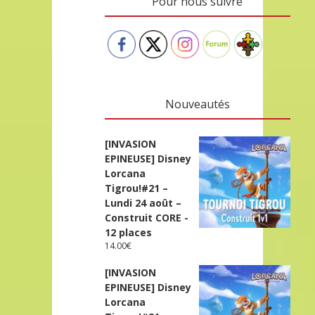
Pour nous suivre
Nouveautés
[INVASION
EPINEUSE] Disney
Lorcana
Tigrou!#21 –
Lundi 24 août –
Construit CORE -
12 places
14.00
€
[INVASION
EPINEUSE] Disney
Lorcana