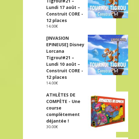
Tigrou!#21 –
Lundi 17 août –
Construit CORE -
12 places
14.00
€
[INVASION
EPINEUSE] Disney
Lorcana
Tigrou!#21 –
Lundi 10 août –
Construit CORE -
12 places
14.00
€
ATHLÈTES DE
COMPÈTE - Une
course
complètement
déjantée !
30.00
€