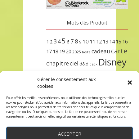
Mots clés Produit
5
3
7
8
4
10
1
11
12
13
14
15
16
2
6
9
carte
cadeau
17
18
19
20
2025
boite
Disney
chapitre
ciel
d&d
deck
encre
EXIT
dungeons & dragons
Gérer le consentement aux
lorcana
meilleurs
noël
paris
cookies
set
protège
précommande
sleeve
Pour offrir les meilleures expériences, nous utilisons des technologies telles que les
cookies pour stocker et/ou accéder aux informations des appareils. Le fait de consentir à
unlock
étincelant
ursula
terre
trois
ces technologies nous permettra de traiter des données telles que le comportement de
navigation ou les ID uniques sur ce site. Le fait de ne pas consentir ou de retirer son
consentement peut avoir un effet négatif sur certaines caractéristiques et fonctions.
ACCEPTER