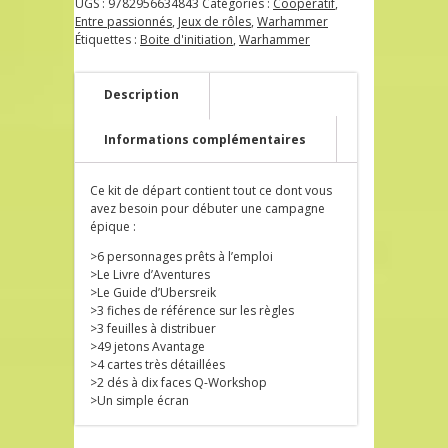
UGS :
9782956634843
Catégories :
Coopératif
,
Entre passionnés
,
Jeux de rôles
,
Warhammer
Étiquettes :
Boite d'initiation
,
Warhammer
Description
Informations complémentaires
Ce kit de départ contient tout ce dont vous
avez besoin pour débuter une campagne
épique :
>6 personnages prêts à l’emploi
>Le Livre d’Aventures
>Le Guide d’Ubersreik
>3 fiches de référence sur les règles
>3 feuilles à distribuer
>49 jetons Avantage
>4 cartes très détaillées
>2 dés à dix faces Q-Workshop
>Un simple écran