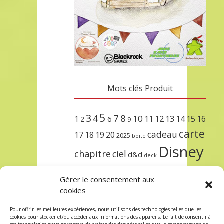
Mots clés Produit
5
3
7
8
4
10
1
11
12
13
14
15
16
2
6
9
carte
cadeau
17
18
19
20
2025
boite
Disney
chapitre
ciel
d&d
deck
encre
EXIT
dungeons & dragons
Gérer le consentement aux
lorcana
meilleurs
noël
paris
cookies
set
protège
précommande
sleeve
Pour offrir les meilleures expériences, nous utilisons des technologies telles que les
cookies pour stocker et/ou accéder aux informations des appareils. Le fait de consentir à
unlock
étincelant
ursula
terre
trois