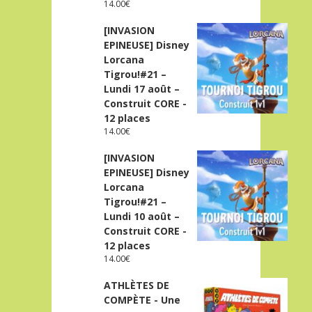
14.00
€
[INVASION
EPINEUSE] Disney
Lorcana
Tigrou!#21 –
Lundi 17 août –
Construit CORE -
12 places
14.00
€
[INVASION
EPINEUSE] Disney
Lorcana
Tigrou!#21 –
Lundi 10 août –
Construit CORE -
12 places
14.00
€
ATHLÈTES DE
COMPÈTE - Une