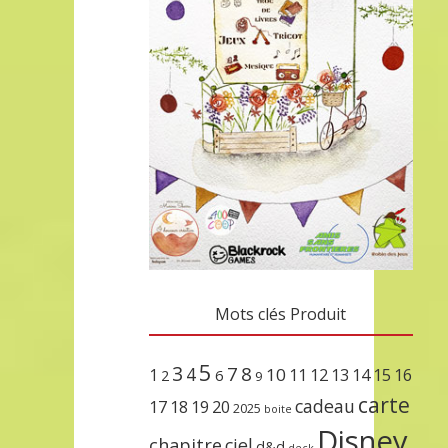
Mots clés Produit
5
3
7
8
4
10
1
11
12
13
14
15
16
2
6
9
carte
cadeau
17
18
19
20
2025
boite
Disney
chapitre
ciel
d&d
deck