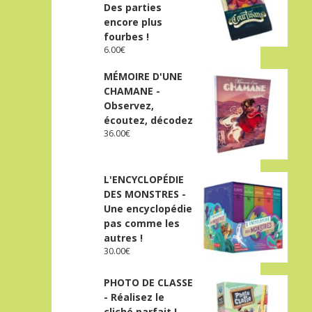
Des parties
encore plus
fourbes !
6.00
€
MÉMOIRE D'UNE
CHAMANE -
Observez,
écoutez, décodez
36.00
€
L'ENCYCLOPÉDIE
DES MONSTRES -
Une encyclopédie
pas comme les
autres !
30.00
€
PHOTO DE CLASSE
- Réalisez le
cliché parfait !