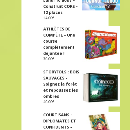
Lundi 10 août –
Construit CORE -
12 places
14.00
€
ATHLÈTES DE
COMPÈTE - Une
course
complètement
déjantée !
30.00
€
STORYFOLS : BOIS
SAUVAGES -
Soignez la forêt
et repoussez les
ombres
40.00
€
COURTISANS :
DIPLOMATES ET
CONFIDENTS -