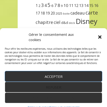
5
3
7
8
4
10
1
11
12
13
14
15
16
2
6
9
carte
cadeau
17
18
19
20
2025
boite
Disney
chapitre
ciel
d&d
deck
encre
EXIT
dungeons & dragons
Gérer le consentement aux
lorcana
meilleurs
noël
paris
cookies
set
protège
précommande
sleeve
Pour offrir les meilleures expériences, nous utilisons des technologies telles que les
cookies pour stocker et/ou accéder aux informations des appareils. Le fait de consentir à
unlock
étincelant
ursula
terre
trois
ces technologies nous permettra de traiter des données telles que le comportement de
navigation ou les ID uniques sur ce site. Le fait de ne pas consentir ou de retirer son
consentement peut avoir un effet négatif sur certaines caractéristiques et fonctions.
ACCEPTER
REFUSER
WordPress
by:
Robin des Jeux
&
fruitfulcode
-
Copyright © 2023 robindesjeux.com -
Mentions
légales
-
Conditions Générales de Vente
-
Politique
VOIR LES PRÉFÉRENCES
de confidentialité