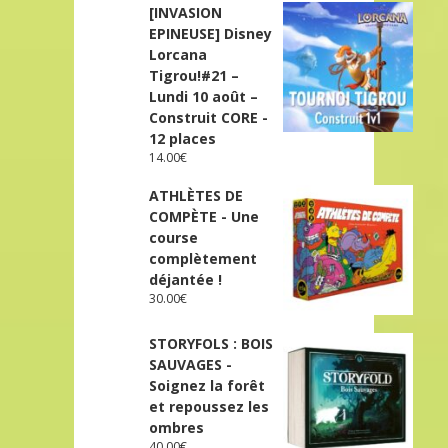
[INVASION
EPINEUSE] Disney
Lorcana
Tigrou!#21 –
Lundi 10 août –
Construit CORE -
12 places
14.00
€
ATHLÈTES DE
COMPÈTE - Une
course
complètement
déjantée !
30.00
€
STORYFOLS : BOIS
SAUVAGES -
Soignez la forêt
et repoussez les
ombres
40.00
€