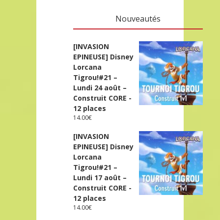
Nouveautés
[INVASION
EPINEUSE] Disney
Lorcana
Tigrou!#21 –
Lundi 24 août –
Construit CORE -
12 places
14.00
€
[INVASION
EPINEUSE] Disney
Lorcana
Tigrou!#21 –
Lundi 17 août –
Construit CORE -
12 places
14.00
€