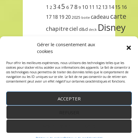
5
3
7
8
4
10
1
11
12
13
14
15
16
2
6
9
carte
cadeau
17
18
19
20
2025
boite
Disney
chapitre
ciel
d&d
deck
encre
EXIT
dungeons & dragons
Gérer le consentement aux
lorcana
meilleurs
noël
paris
cookies
set
protège
précommande
sleeve
Pour offrir les meilleures expériences, nous utilisons des technologies telles que les
cookies pour stocker et/ou accéder aux informations des appareils. Le fait de consentir à
unlock
étincelant
ursula
terre
trois
ces technologies nous permettra de traiter des données telles que le comportement de
navigation ou les ID uniques sur ce site. Le fait de ne pas consentir ou de retirer son
consentement peut avoir un effet négatif sur certaines caractéristiques et fonctions.
ACCEPTER
REFUSER
WordPress
by:
Robin des Jeux
&
fruitfulcode
-
Copyright © 2023 robindesjeux.com -
Mentions
légales
-
Conditions Générales de Vente
-
Politique
VOIR LES PRÉFÉRENCES
de confidentialité