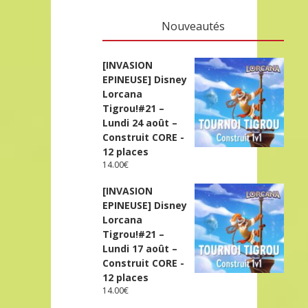
Nouveautés
[INVASION
EPINEUSE] Disney
Lorcana
Tigrou!#21 –
Lundi 24 août –
Construit CORE -
12 places
14.00
€
[INVASION
EPINEUSE] Disney
Lorcana
Tigrou!#21 –
Lundi 17 août –
Construit CORE -
12 places
14.00
€