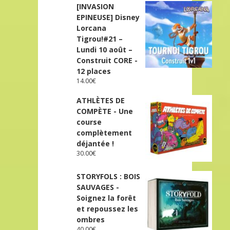
[INVASION
EPINEUSE] Disney
Lorcana
Tigrou!#21 –
Lundi 10 août –
Construit CORE -
12 places
14.00
€
ATHLÈTES DE
COMPÈTE - Une
course
complètement
déjantée !
30.00
€
STORYFOLS : BOIS
SAUVAGES -
Soignez la forêt
et repoussez les
ombres
40.00
€