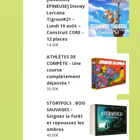
EPINEUSE] Disney
Lorcana
Tigrou!#21 –
Lundi 10 août –
Construit CORE -
12 places
14.00
€
ATHLÈTES DE
COMPÈTE - Une
course
complètement
déjantée !
30.00
€
STORYFOLS : BOIS
SAUVAGES -
Soignez la forêt
et repoussez les
ombres
40.00
€