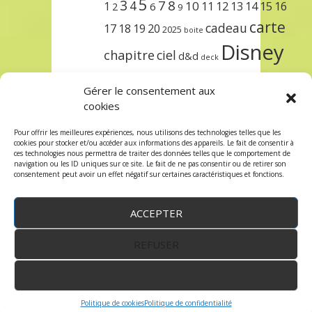
5
3
7
8
4
10
1
11
12
13
14
15
16
2
6
9
carte
cadeau
17
18
19
20
2025
boite
Disney
chapitre
ciel
d&d
deck
encre
EXIT
dungeons & dragons
Gérer le consentement aux
lorcana
meilleurs
noël
paris
cookies
set
protège
précommande
sleeve
Pour offrir les meilleures expériences, nous utilisons des technologies telles que les
cookies pour stocker et/ou accéder aux informations des appareils. Le fait de consentir à
unlock
étincelant
ursula
terre
trois
ces technologies nous permettra de traiter des données telles que le comportement de
navigation ou les ID uniques sur ce site. Le fait de ne pas consentir ou de retirer son
consentement peut avoir un effet négatif sur certaines caractéristiques et fonctions.
ACCEPTER
REFUSER
WordPress
by:
Robin des Jeux
&
fruitfulcode
-
Copyright © 2023 robindesjeux.com -
Mentions
légales
-
Conditions Générales de Vente
-
Politique
VOIR LES PRÉFÉRENCES
de confidentialité
Politique de cookies
Politique de confidentialité