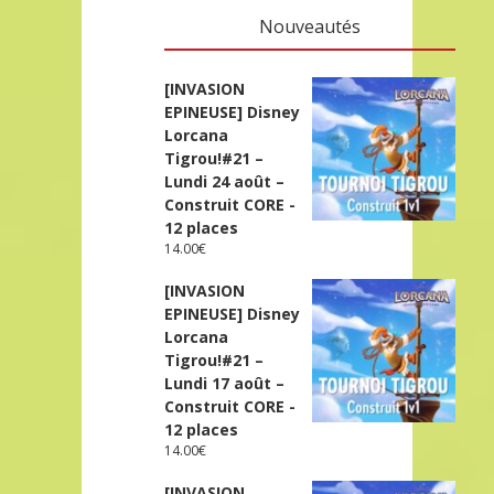
Nouveautés
[INVASION
EPINEUSE] Disney
Lorcana
Tigrou!#21 –
Lundi 24 août –
Construit CORE -
12 places
14.00
€
[INVASION
EPINEUSE] Disney
Lorcana
Tigrou!#21 –
Lundi 17 août –
Construit CORE -
12 places
14.00
€
[INVASION