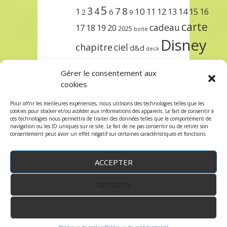
5
3
7
8
4
10
1
11
12
13
14
15
16
2
6
9
carte
cadeau
17
18
19
20
2025
boite
Disney
chapitre
ciel
d&d
deck
encre
EXIT
dungeons & dragons
Gérer le consentement aux
lorcana
meilleurs
noël
paris
cookies
set
protège
précommande
sleeve
Pour offrir les meilleures expériences, nous utilisons des technologies telles que les
cookies pour stocker et/ou accéder aux informations des appareils. Le fait de consentir à
unlock
étincelant
ursula
terre
trois
ces technologies nous permettra de traiter des données telles que le comportement de
navigation ou les ID uniques sur ce site. Le fait de ne pas consentir ou de retirer son
consentement peut avoir un effet négatif sur certaines caractéristiques et fonctions.
ACCEPTER
REFUSER
WordPress
by:
Robin des Jeux
&
fruitfulcode
-
Copyright © 2023 robindesjeux.com -
Mentions
légales
-
Conditions Générales de Vente
-
Politique
VOIR LES PRÉFÉRENCES
de confidentialité