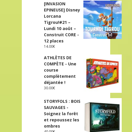
[INVASION
EPINEUSE] Disney
Lorcana
Tigrou!#21 –
Lundi 10 août –
Construit CORE -
12 places
14.00
€
ATHLÈTES DE
COMPÈTE - Une
course
complètement
déjantée !
30.00
€
STORYFOLS : BOIS
SAUVAGES -
Soignez la forêt
et repoussez les
ombres
40.00
€