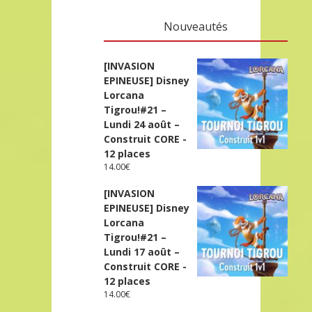
Nouveautés
[INVASION
EPINEUSE] Disney
Lorcana
Tigrou!#21 –
Lundi 24 août –
Construit CORE -
12 places
14.00
€
[INVASION
EPINEUSE] Disney
Lorcana
Tigrou!#21 –
Lundi 17 août –
Construit CORE -
12 places
14.00
€