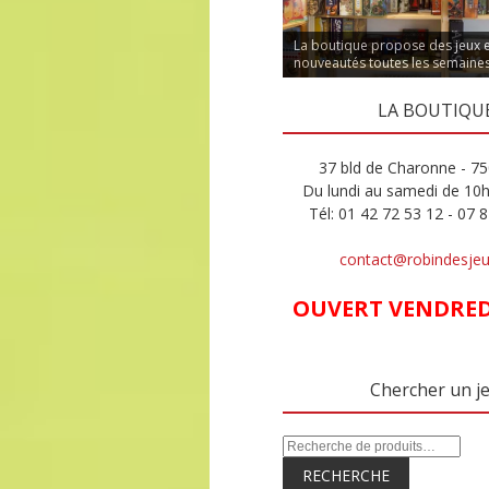
La boutique propose des jeux 
nouveautés toutes les semaine
LA BOUTIQU
37 bld de Charonne - 75
Du lundi au samedi de 10
Tél: 01 42 72 53 12 - 07 
contact@robindesje
OUVERT VENDREDI
Chercher un j
RECHERCHE