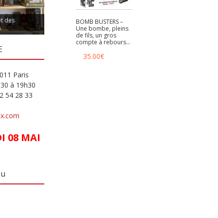
et des
BOMB BUSTERS –
s
Une bombe, pleins
de fils, un gros
compte à rebours…
E
35.00
€
011 Paris
h30 à 19h30
82 54 28 33
ux.com
 08 MAI
eu