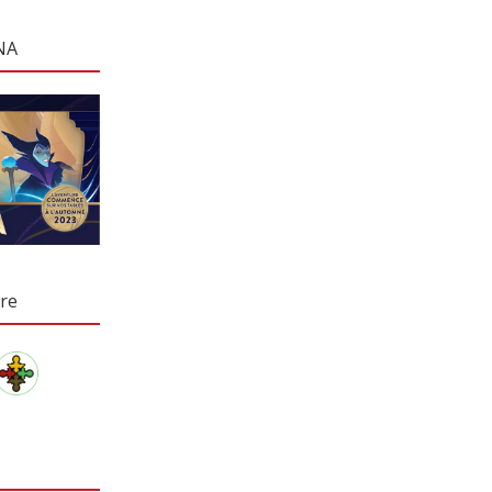
NA
re