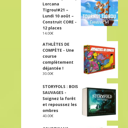
Lorcana
Tigrou!#21 –
Lundi 10 août –
Construit CORE -
12 places
14.00
€
ATHLÈTES DE
COMPÈTE - Une
course
complètement
déjantée !
30.00
€
STORYFOLS : BOIS
SAUVAGES -
Soignez la forêt
et repoussez les
ombres
40.00
€