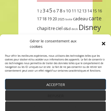
5
3
7
8
4
10
1
11
12
13
14
15
16
2
6
9
carte
cadeau
17
18
19
20
2025
boite
Disney
chapitre
ciel
d&d
deck
encre
EXIT
dungeons & dragons
Gérer le consentement aux
lorcana
meilleurs
noël
paris
cookies
set
protège
précommande
sleeve
Pour offrir les meilleures expériences, nous utilisons des technologies telles que les
cookies pour stocker et/ou accéder aux informations des appareils. Le fait de consentir à
unlock
étincelant
ursula
terre
trois
ces technologies nous permettra de traiter des données telles que le comportement de
navigation ou les ID uniques sur ce site. Le fait de ne pas consentir ou de retirer son
consentement peut avoir un effet négatif sur certaines caractéristiques et fonctions.
ACCEPTER
REFUSER
WordPress
by:
Robin des Jeux
&
fruitfulcode
-
Copyright © 2023 robindesjeux.com -
Mentions
légales
-
Conditions Générales de Vente
-
Politique
VOIR LES PRÉFÉRENCES
de confidentialité