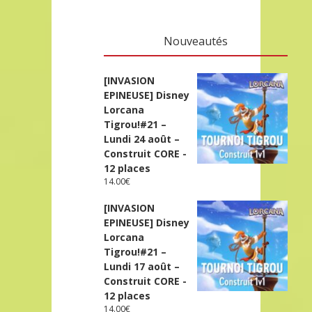
Nouveautés
[INVASION
EPINEUSE] Disney
Lorcana
Tigrou!#21 –
Lundi 24 août –
Construit CORE -
12 places
14.00
€
[INVASION
EPINEUSE] Disney
Lorcana
Tigrou!#21 –
Lundi 17 août –
Construit CORE -
12 places
14.00
€