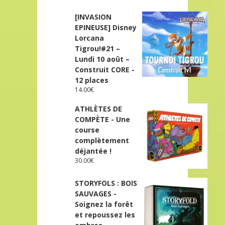
[INVASION
EPINEUSE] Disney
Lorcana
Tigrou!#21 –
Lundi 10 août –
Construit CORE -
12 places
14.00
€
ATHLÈTES DE
COMPÈTE - Une
course
complètement
déjantée !
30.00
€
STORYFOLS : BOIS
SAUVAGES -
Soignez la forêt
et repoussez les