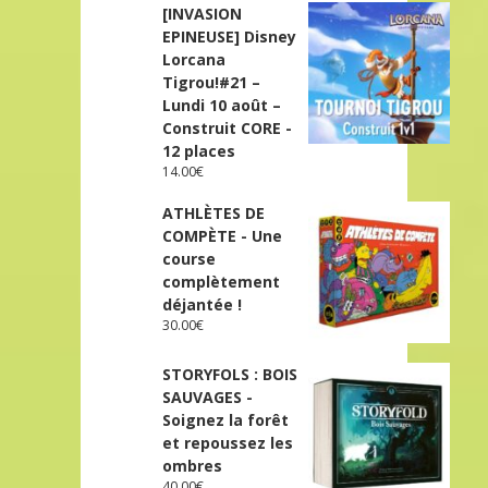
[INVASION
EPINEUSE] Disney
Lorcana
Tigrou!#21 –
Lundi 10 août –
Construit CORE -
12 places
14.00
€
ATHLÈTES DE
COMPÈTE - Une
course
complètement
déjantée !
30.00
€
STORYFOLS : BOIS
SAUVAGES -
Soignez la forêt
et repoussez les
ombres
40.00
€