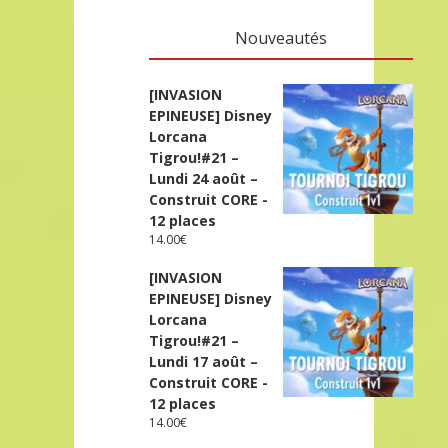
Nouveautés
[INVASION
EPINEUSE] Disney
Lorcana
Tigrou!#21 –
Lundi 24 août –
Construit CORE -
12 places
14.00
€
[INVASION
EPINEUSE] Disney
Lorcana
Tigrou!#21 –
Lundi 17 août –
Construit CORE -
12 places
14.00
€