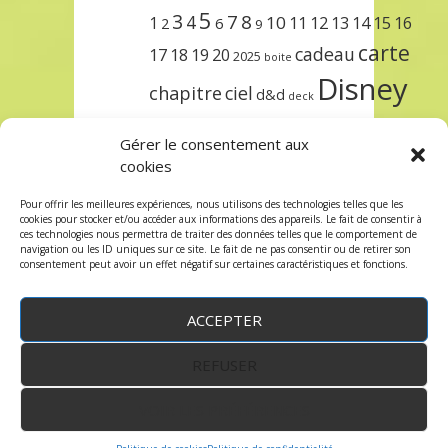
5
3
7
8
4
10
1
11
12
13
14
15
16
2
6
9
carte
cadeau
17
18
19
20
2025
boite
Disney
chapitre
ciel
d&d
deck
encre
EXIT
dungeons & dragons
Gérer le consentement aux
lorcana
meilleurs
noël
paris
cookies
set
protège
précommande
sleeve
Pour offrir les meilleures expériences, nous utilisons des technologies telles que les
cookies pour stocker et/ou accéder aux informations des appareils. Le fait de consentir à
unlock
étincelant
ursula
terre
trois
ces technologies nous permettra de traiter des données telles que le comportement de
navigation ou les ID uniques sur ce site. Le fait de ne pas consentir ou de retirer son
consentement peut avoir un effet négatif sur certaines caractéristiques et fonctions.
ACCEPTER
REFUSER
WordPress
by:
Robin des Jeux
&
fruitfulcode
-
Copyright © 2023 robindesjeux.com -
Mentions
légales
-
Conditions Générales de Vente
-
Politique
VOIR LES PRÉFÉRENCES
de confidentialité